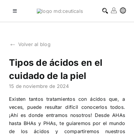
Skip
to
Toggle
Navigation
content
tratamientos profesionales
←
Volver al blog
tratamientos domiciliarios
Tipos de ácidos en el
blog
cuidado de la piel
sobre md:ceuticals
15 de noviembre de 2024
Existen tantos tratamientos con ácidos que, a
contacto
veces, puede resultar difícil conocerlos todos.
¡Ahí es donde entramos nosotros! Desde AHAs
hasta BHAs y PHAs, te guiaremos por el mundo
de los ácidos y compartiremos nuestros