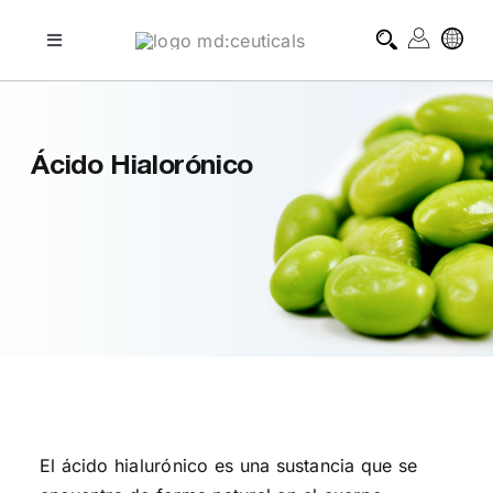
Skip
to
Toggle
Navigation
content
tratamientos profesionales
Ácido Hialorónico
tratamientos domiciliarios
blog
sobre md:ceuticals
contacto
El ácido hialurónico es una sustancia que se