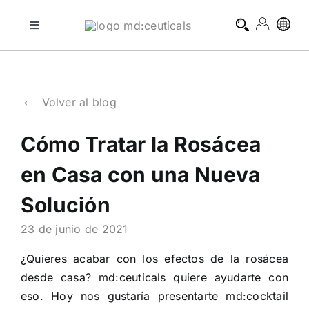
Skip
to
Toggle
Navigation
content
tratamientos profesionales
←
Volver al blog
tratamientos domiciliarios
Cómo Tratar la Rosácea
blog
en Casa con una Nueva
sobre md:ceuticals
Solución
23 de junio de 2021
contacto
¿Quieres acabar con los efectos de la rosácea
desde casa? md:ceuticals quiere ayudarte con
eso. Hoy nos gustaría presentarte md:cocktail