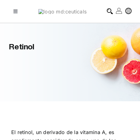
Skip
to
Toggle
Navigation
content
tratamientos profesionales
Retinol
tratamientos domiciliarios
blog
sobre md:ceuticals
contacto
El retinol, un derivado de la vitamina A, es