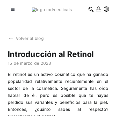
Skip
to
Toggle
Navigation
content
tratamientos profesionales
←
Volver al blog
tratamientos domiciliarios
Introducción al Retinol
blog
15 de marzo de 2023
sobre md:ceuticals
El retinol es un activo cosmético que ha ganado
popularidad relativamente recientemente en el
sector de la cosmética. Seguramente has oído
contacto
hablar de él, pero es posible que te hayas
perdido sus variantes y beneficios para la piel.
Entonces, ¿cuánto sabes al respecto?