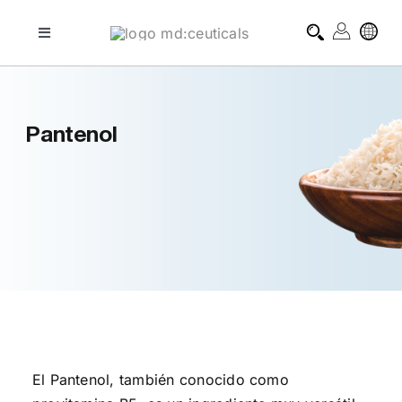
Skip
to
Toggle
Navigation
content
tratamientos profesionales
Pantenol
tratamientos domiciliarios
blog
sobre md:ceuticals
contacto
El Pantenol, también conocido como