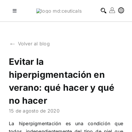
Skip
to
Toggle
Navigation
content
tratamientos profesionales
←
Volver al blog
tratamientos domiciliarios
Evitar la
blog
hiperpigmentación en
sobre md:ceuticals
verano: qué hacer y qué
no hacer
contacto
15 de agosto de 2020
La hiperpigmentación es una condición que
todos, independientemente del tipo de piel que