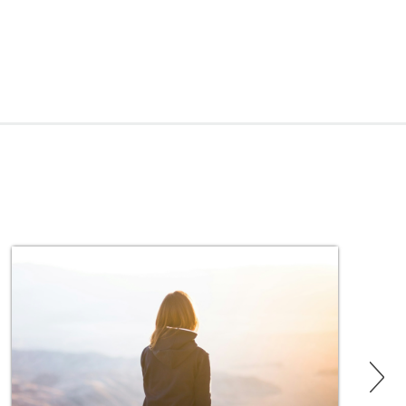
mecanismos, en una estrategia global para
reparar y proteger la piel del daño externo.