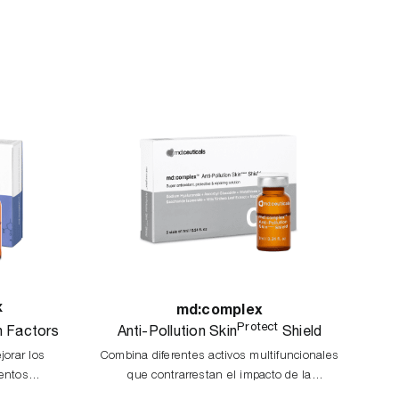
X
md:complex
Protect
h Factors
Anti-Pollution Skin
Shield
jorar los
Combina diferentes activos multifuncionales
Ayud
ientos
que contrarrestan el impacto de la
la 
contaminación mediante diversos