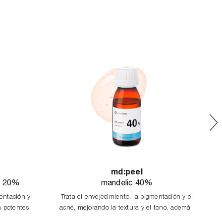
md:peel
ic 20%
mandelic 40%
mentación y
Trata el envejecimiento, la pigmentación y el
on potentes
acné, mejorando la textura y el tono, además
a
ios.
de potenciar la elasticidad y la luminosidad