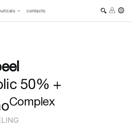
uticals
contacto
eel
olic 50% +
Complex
no
ELING