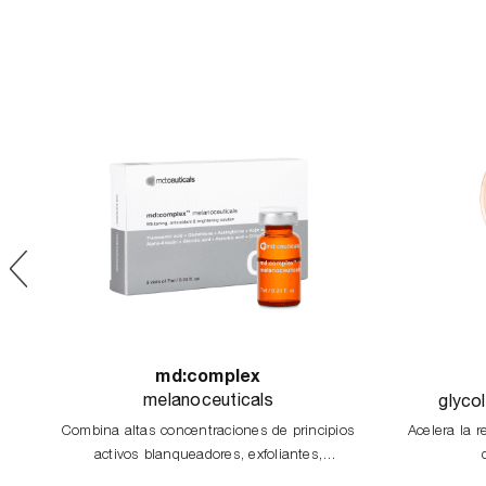
md:complex
melanoceuticals
glyco
Combina altas concentraciones de principios
Acelera la r
n,
activos blanqueadores, exfoliantes,
antioxidantes e iluminadores, actuando en las