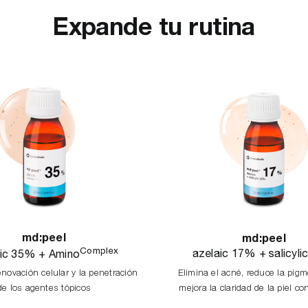
Expande tu rutina
md:peel
md:peel
Complex
azelaic 17% + salicyl
lic 35% + Amino
enovación celular y la penetración
Elimina el acné, reduce la pig
de los agentes tópicos
mejora la claridad de la piel c
beneficios antiinflamator