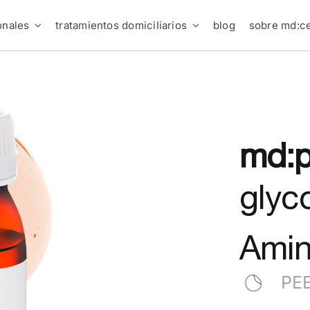
onales
tratamientos domiciliarios
blog
sobre md:ce
md:p
glyc
Ami
PE