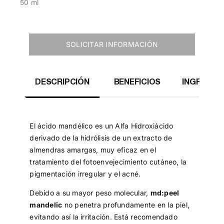
50 ml
SOLICITAR INFORMACIÓN
DESCRIPCIÓN
BENEFICIOS
INGREDIE
El ácido mandélico es un Alfa Hidroxiácido
derivado de la hidrólisis de un extracto de
almendras amargas, muy eficaz en el
tratamiento del fotoenvejecimiento cutáneo, la
pigmentación irregular y el acné.
Debido a su mayor peso molecular,
md:peel
mandelic
no penetra profundamente en la piel,
evitando así la irritación. Está recomendado