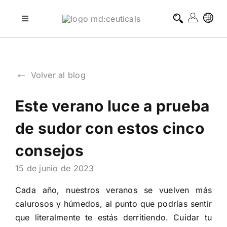
Skip
to
Toggle
Navigation
content
tratamientos profesionales
←
Volver al blog
tratamientos domiciliarios
Este verano luce a prueba
blog
de sudor con estos cinco
sobre md:ceuticals
consejos
15 de junio de 2023
contacto
Cada año, nuestros veranos se vuelven más
calurosos y húmedos, al punto que podrías sentir
que literalmente te estás derritiendo. Cuidar tu