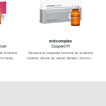
md:complex
izer
CouperOff
de la barrera
Restaura la integridad funcional de la barrera
to facial,
cutánea, reduce las rojeces faciales, disminuye
za el propio
la inflamación y fortalece el sistema
 piel.
inmunológico de la piel.