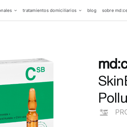
onales
tratamientos domiciliarios
blog
sobre md:ce
md:c
Skin
Poll
PR