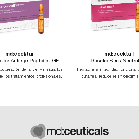
md:cocktail
md:cocktail
ster Antiage Peptides-GF
RosalacSens Neutral
ecuperación de la piel y mejora los
Restaura la integridad funcional 
de los tratamientos profesionales.
cutánea, reduce el enrojecimien
disminuye la inflamación y refuer
sistema inmunológico de la