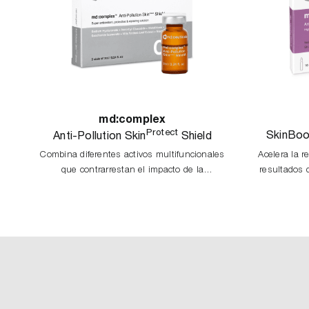
md:complex
Protect
SkinBoo
Anti-Pollution Skin
Shield
Combina diferentes activos multifuncionales
Acelera la r
que contrarrestan el impacto de la
resultados 
contaminación mediante diversos mecanismos,
en una estrategia global para reparar y proteger
la piel del daño externo.