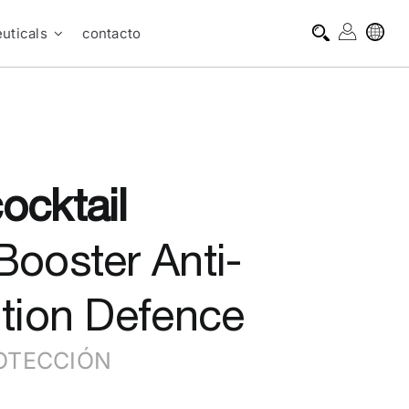
uticals
contacto
ocktail
Booster Anti-
ution Defence
OTECCIÓN