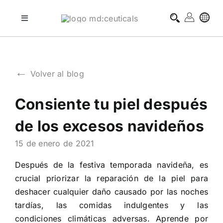
Skip
to
Toggle
Navigation
content
tratamientos profesionales
←
Volver al blog
tratamientos domiciliarios
Consiente tu piel después
blog
de los excesos navideños
sobre md:ceuticals
15 de enero de 2021
Después de la festiva temporada navideña, es
contacto
crucial priorizar la reparación de la piel para
deshacer cualquier daño causado por las noches
tardías, las comidas indulgentes y las
condiciones climáticas adversas. Aprende por