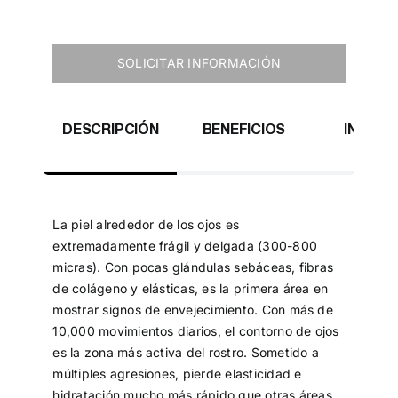
SOLICITAR INFORMACIÓN
DESCRIPCIÓN
BENEFICIOS
INGRED
ACT
La piel alrededor de los ojos es
extremadamente frágil y delgada (300-800
micras). Con pocas glándulas sebáceas, fibras
de colágeno y elásticas, es la primera área en
mostrar signos de envejecimiento. Con más de
10,000 movimientos diarios, el contorno de ojos
es la zona más activa del rostro. Sometido a
múltiples agresiones, pierde elasticidad e
hidratación mucho más rápido que otras áreas,