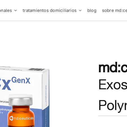
onales
tratamientos domiciliarios
blog
sobre md:ce
md:
Exo
Poly