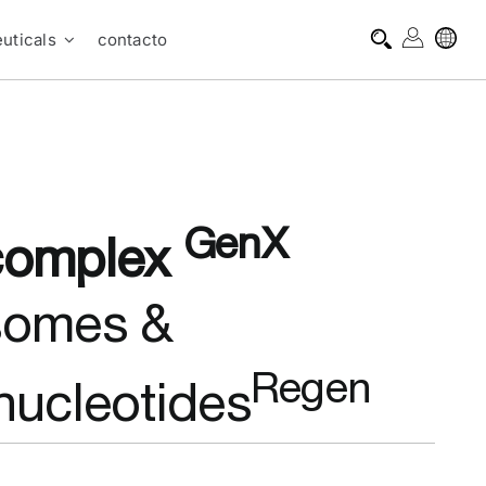
uticals
contacto
GenX
complex
somes &
Regen
nucleotides