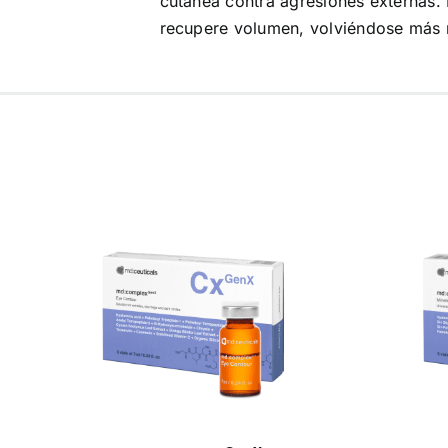
cutánea contra agresiones externas. 
recupere volumen, volviéndose más r