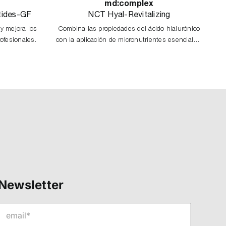
md:complex
tides-GF
NCT Hyal-Revitalizing
 y mejora los
Combina las propiedades del ácido hialurónico
ofesionales.
con la aplicación de micronutrientes esenciales,
aminoácidos, vitaminas, coenzimas, minerales
y ácidos nucleicos.
Newsletter