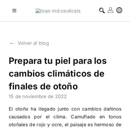
Skip
to
Toggle
Navigation
content
tratamientos profesionales
←
Volver al blog
tratamientos domiciliarios
Prepara tu piel para los
blog
cambios climáticos de
sobre md:ceuticals
finales de otoño
15 de noviembre de 2022
contacto
El otoño ha llegado junto con cambios dañinos
causados por el clima. Camuflado en tonos
otoñales de rojo y ocre, el paisaje es hermoso de