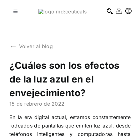
Skip
to
Toggle
Navigation
content
tratamientos profesionales
←
Volver al blog
tratamientos domiciliarios
¿Cuáles son los efectos
blog
de la luz azul en el
sobre md:ceuticals
envejecimiento?
15 de febrero de 2022
contacto
En la era digital actual, estamos constantemente
rodeados de pantallas que emiten luz azul, desde
teléfonos inteligentes y computadoras hasta