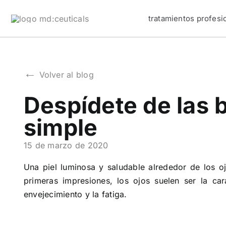
Skip
tratamientos profesi
to
content
←
Volver al blog
Despídete de las b
simple
15 de marzo de 2020
Una piel luminosa y saludable alrededor de los o
primeras impresiones, los ojos suelen ser la ca
envejecimiento y la fatiga.