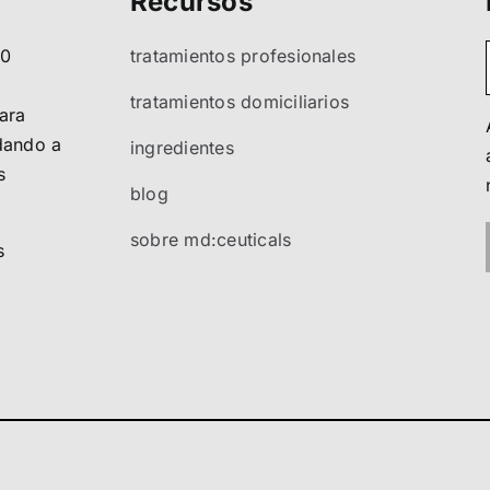
Recursos
80
tratamientos profesionales
tratamientos domiciliarios
ara
ndando a
ingredientes
s
blog
sobre md:ceuticals
s