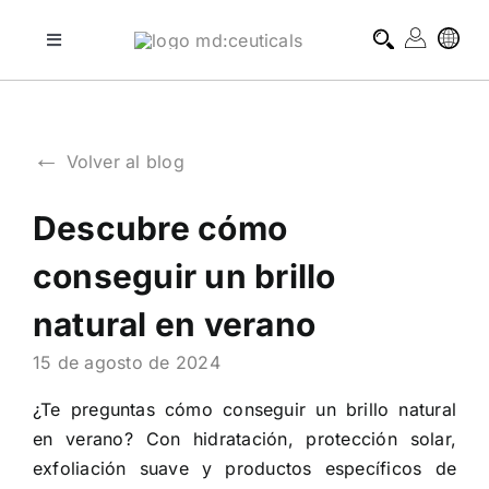
Skip
to
Toggle
Navigation
content
tratamientos profesionales
←
Volver al blog
tratamientos domiciliarios
Descubre cómo
blog
conseguir un brillo
sobre md:ceuticals
natural en verano
15 de agosto de 2024
contacto
¿Te preguntas cómo conseguir un brillo natural
en verano? Con hidratación, protección solar,
exfoliación suave y productos específicos de