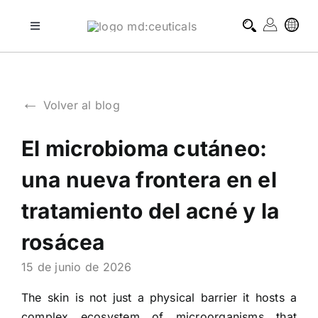
Skip
to
Toggle
Navigation
content
tratamientos profesionales
←
Volver al blog
tratamientos domiciliarios
El microbioma cutáneo:
blog
una nueva frontera en el
sobre md:ceuticals
tratamiento del acné y la
rosácea
contacto
15 de junio de 2026
The skin is not just a physical barrier it hosts a
complex ecosystem of microorganisms that