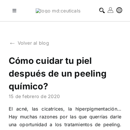
Skip
to
Toggle
Navigation
content
tratamientos profesionales
←
Volver al blog
tratamientos domiciliarios
Cómo cuidar tu piel
blog
después de un peeling
sobre md:ceuticals
químico?
15 de febrero de 2020
contacto
El acné, las cicatrices, la hiperpigmentación…
Hay muchas razones por las que querrías darle
una oportunidad a los tratamientos de peeling.