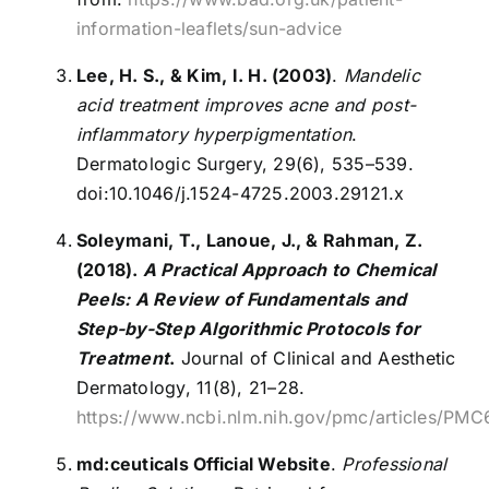
information-leaflets/sun-advice
Lee, H. S., & Kim, I. H. (2003)
.
Mandelic
acid treatment improves acne and post-
inflammatory hyperpigmentation
.
Dermatologic Surgery, 29(6), 535–539.
doi:10.1046/j.1524-4725.2003.29121.x
Soleymani, T., Lanoue, J., & Rahman, Z.
(2018).
A Practical Approach to Chemical
Peels: A Review of Fundamentals and
Step-by-Step Algorithmic Protocols for
Treatment
.
Journal of Clinical and Aesthetic
Dermatology, 11(8), 21–28.
https://www.ncbi.nlm.nih.gov/pmc/articles/PMC
md:ceuticals Official Website
.
Professional