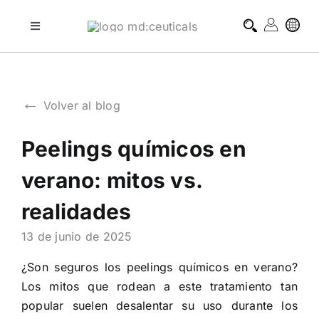
Skip
to
Toggle
Navigation
content
tratamientos profesionales
←
Volver al blog
tratamientos domiciliarios
Peelings químicos en
blog
verano: mitos vs.
sobre md:ceuticals
realidades
13 de junio de 2025
contacto
¿Son seguros los peelings químicos en verano?
Los mitos que rodean a este tratamiento tan
popular suelen desalentar su uso durante los