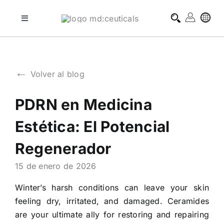
Skip
to
Toggle
Navigation
content
tratamientos profesionales
←
Volver al blog
tratamientos domiciliarios
PDRN en Medicina
blog
Estética: El Potencial
sobre md:ceuticals
Regenerador
15 de enero de 2026
contacto
Winter’s harsh conditions can leave your skin
feeling dry, irritated, and damaged. Ceramides
are your ultimate ally for restoring and repairing