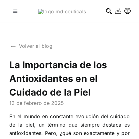
Skip
to
Toggle
Navigation
content
tratamientos profesionales
←
Volver al blog
tratamientos domiciliarios
La Importancia de los
blog
Antioxidantes en el
sobre md:ceuticals
Cuidado de la Piel
12 de febrero de 2025
contacto
En el mundo en constante evolución del cuidado
de la piel, un término que siempre destaca es
antioxidantes. Pero, ¿qué son exactamente y por