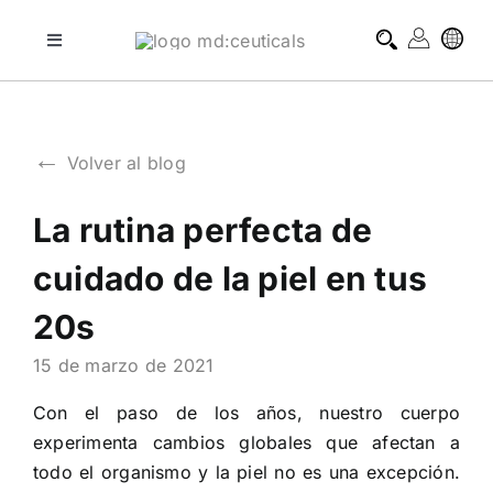
Skip
to
Toggle
Navigation
content
tratamientos profesionales
←
Volver al blog
tratamientos domiciliarios
La rutina perfecta de
blog
cuidado de la piel en tus
sobre md:ceuticals
20s
15 de marzo de 2021
contacto
Con el paso de los años, nuestro cuerpo
experimenta cambios globales que afectan a
todo el organismo y la piel no es una excepción.