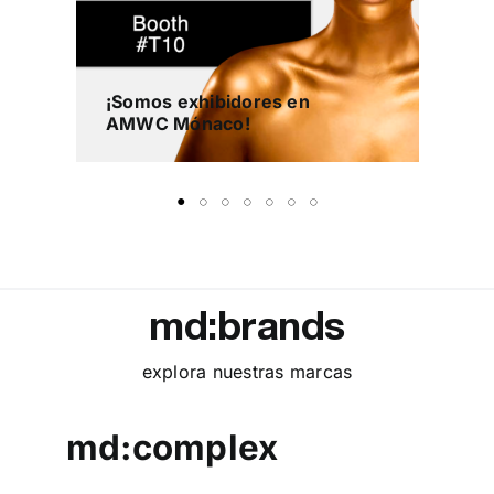
¡Somos exhibidores en
¡S
AMWC Mónaco!
CO
md:brands
explora nuestras marcas
md:complex
md