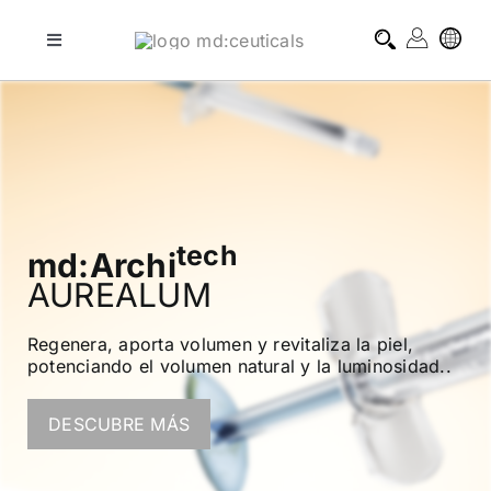
Skip
to
Toggle
Navigation
content
tratamientos profesionales
tratamientos domiciliarios
blog
tech
md:Archi
AUREALUM
sobre md:ceuticals
Regenera, aporta volumen y revitaliza la piel,
potenciando el volumen natural y la luminosidad..
contacto
DESCUBRE MÁS