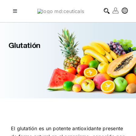
Skip
to
Toggle
Navigation
content
tratamientos profesionales
Glutatión
tratamientos domiciliarios
blog
sobre md:ceuticals
contacto
El glutatión es un potente antioxidante presente