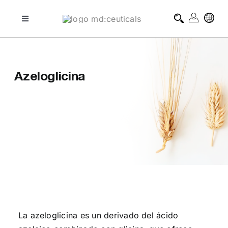
Skip
to
Toggle
Navigation
content
tratamientos profesionales
Azeloglicina
tratamientos domiciliarios
blog
sobre md:ceuticals
contacto
La azeloglicina es un derivado del ácido