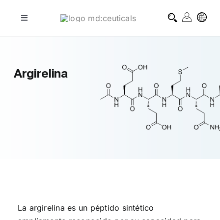
Skip
to
Toggle
Navigation
content
tratamientos profesionales
Argirelina
tratamientos domiciliarios
blog
sobre md:ceuticals
contacto
La argirelina es un péptido sintético